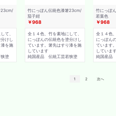
3cm/
竹にっぽん伝統色漆箸23cm/
竹にっぽん
茄子紺
若葉色
￥968
￥968
にして、
全１４色、竹を素地にして、
全１４色
塗分けし
にっぽんの伝統色を塗分けし
にっぽん
り漆を施
ています。箸先はすり漆を施
ています
しています
していま
若狭塗
純国産品 伝統工芸若狭塗
純国産品
1
2
次へ