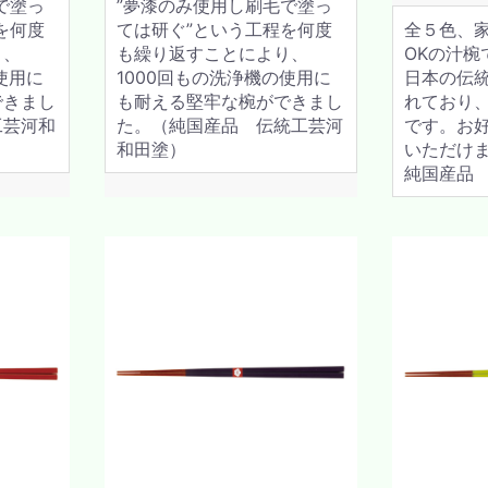
で塗っ
”夢漆のみ使用し刷毛で塗っ
を何度
ては研ぐ”という工程を何度
全５色、
り、
も繰り返すことにより、
OKの汁椀
使用に
1000回もの洗浄機の使用に
日本の伝
できまし
も耐える堅牢な椀ができまし
れており
工芸河和
た。（純国産品 伝統工芸河
です。お
和田塗）
いただけ
純国産品