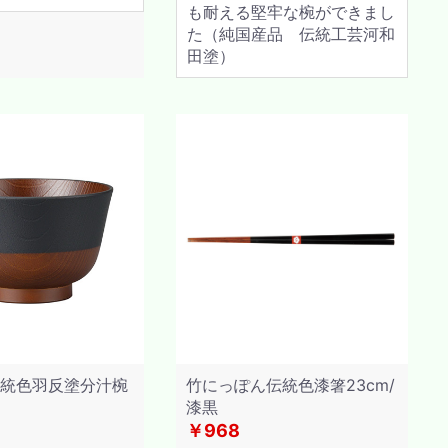
も耐える堅牢な椀ができまし
た（純国産品 伝統工芸河和
田塗）
伝統色羽反塗分汁椀
竹にっぽん伝統色漆箸23cm/
漆黒
￥968