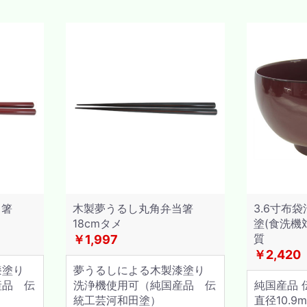
当箸
木製夢うるし丸角弁当箸
3.6寸布
18cmタメ
塗(食洗機対
質
￥1,997
￥2,420
漆塗り
夢うるしによる木製漆塗り
産品 伝
洗浄機使用可（純国産品 伝
純国産品 
統工芸河和田塗）
直径10.9