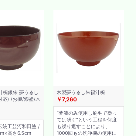
袋汁椀銀朱 夢うるし
木製夢うるし朱福汁椀
応) /お椀/漆塗/木
￥7,260
”夢漆のみ使用し刷毛で塗っ
ては研ぐ”という工程を何度
伝統工芸河和田塗 /
も繰り返すことにより、
mm×高さ6.5cm
1000回もの洗浄機の使用に