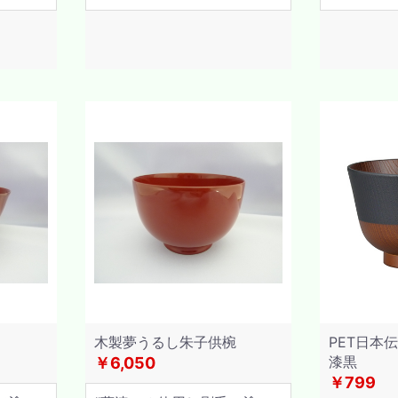
木製夢うるし朱子供椀
PET日本
漆黒
￥6,050
￥799