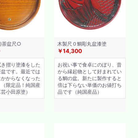
ｷ)茶盆尺○
木製尺０鯛彫丸盆漆塗
0
￥14,300
拭き摺り塗漆をした
お祝い事で食卓にのぼり、昔
茶盆です。最近では
から縁起物として好まれてい
にかからなくなった
る鯛の盆。新たに製作すると
。（限定品！純国産
倍は下らない単価のお値打ち
工芸小田原塗）
品です（純国産品）