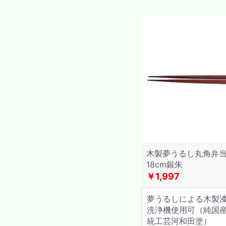
木製夢うるし丸角弁
18cm銀朱
￥1,997
夢うるしによる木製
洗浄機使用可（純国
統工芸河和田塗）