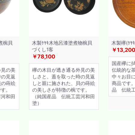
煮椀貝
木製ｹﾔｷ木地呂漆塗煮物椀貝
木製欅(ｹﾔ
づくし1客
￥13,20
￥78,100
国産欅に
外見の美
欅の木目が透き通る外見の美
伝統的な
時の見返
しさと、蓋を取った時の見返
中々お目
貝の蒔絵
しと親に施された、貝の蒔絵
商品です
です。
の美しさが特徴の椀です。
品 伝統
芸河和田
（純国産品 伝統工芸河和田
塗）