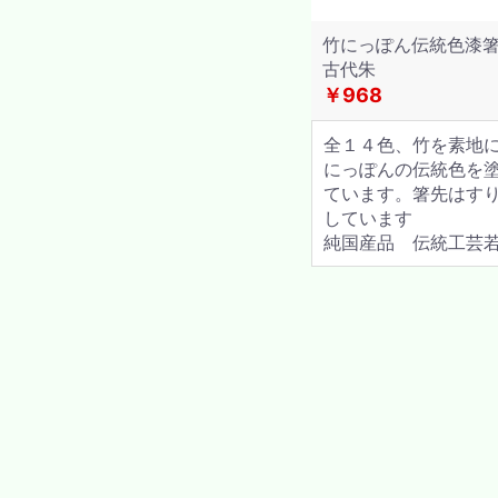
竹にっぽん伝統色漆箸2
古代朱
￥968
全１４色、竹を素地
にっぽんの伝統色を
ています。箸先はす
しています
純国産品 伝統工芸