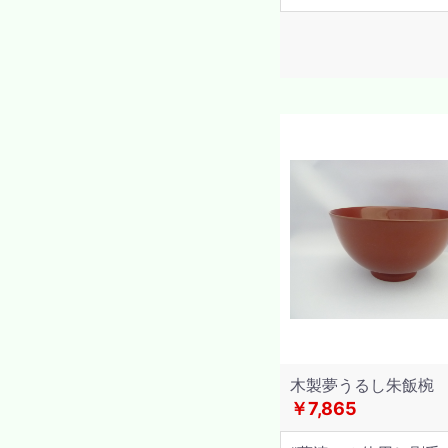
木製夢うるし朱飯椀
￥7,865