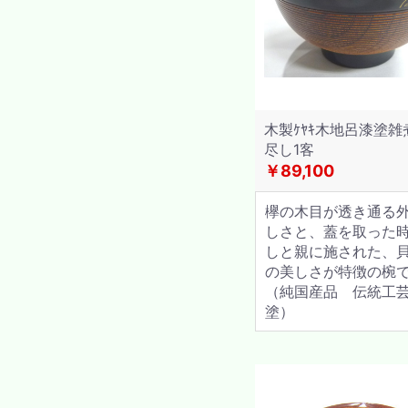
木製ｹﾔｷ木地呂漆塗雑
尽し1客
￥89,100
欅の木目が透き通る
しさと、蓋を取った
しと親に施された、
の美しさが特徴の椀
（純国産品 伝統工
塗）