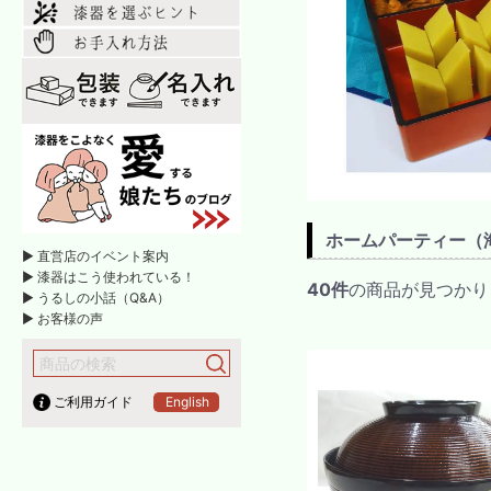
ホームパーティー（
► 直営店のイベント案内
► 漆器はこう使われている！
40件
の商品が見つかり
► うるしの小話（Q&A）
► お客様の声
ご利用ガイド
English