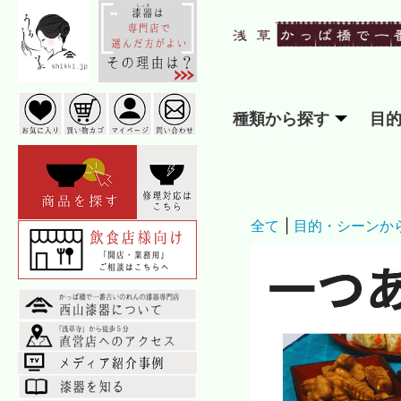
種類から探す
目
全て
|
目的・シーンか