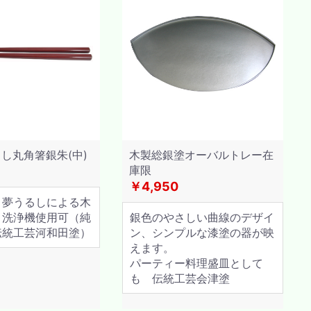
し丸角箸銀朱(中)
木製総銀塗オーバルトレー在
庫限
￥4,950
 夢うるしによる木
 洗浄機使用可（純
銀色のやさしい曲線のデザイ
伝統工芸河和田塗）
ン、シンプルな漆塗の器が映
えます。
パーティー料理盛皿として
も 伝統工芸会津塗