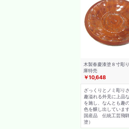
木製春慶漆塗８寸彫
庫特売
￥10,648
ざっくりとノミ彫り
趣溢れる外見に上品
を施し、なんとも趣
色を醸し出していま
国産品 伝統工芸飛
塗）