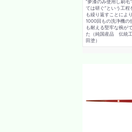
”夢漆のみ使用し刷毛
ては研ぐ”という工程
も繰り返すことによ
1000回もの洗浄機の
も耐える堅牢な椀が
た（純国産品 伝統
田塗）