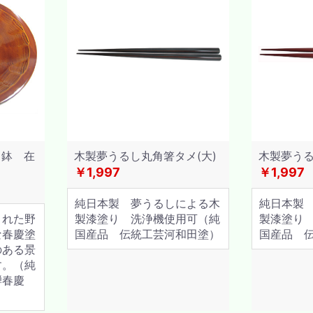
り鉢 在
木製夢うるし丸角箸タメ(大)
木製夢うる
￥1,997
￥1,997
純日本製 夢うるしによる木
純日本製
された野
製漆塗り 洗浄機使用可（純
製漆塗り
な春慶塗
国産品 伝統工芸河和田塗）
国産品 
のある景
す。（純
騨春慶