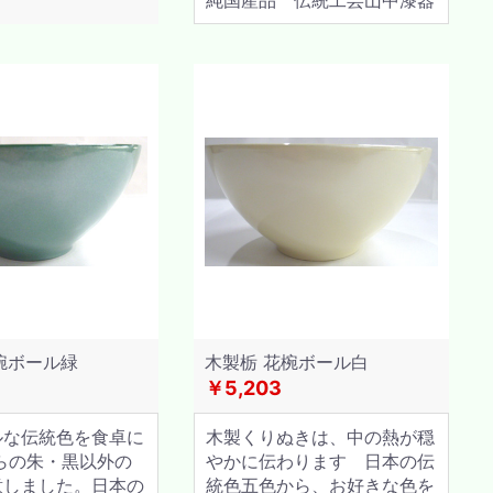
純国産品 伝統工芸山中漆器
椀ボール緑
木製栃 花椀ボール白
￥5,203
ルな伝統色を食卓に
木製くりぬきは、中の熱が穏
らの朱・黒以外の
やかに伝わります 日本の伝
意しました。日本の
統色五色から、お好きな色を