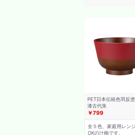
PET日本伝統色羽反
漆古代朱
￥799
全５色、家庭用レン
OKの汁椀です。