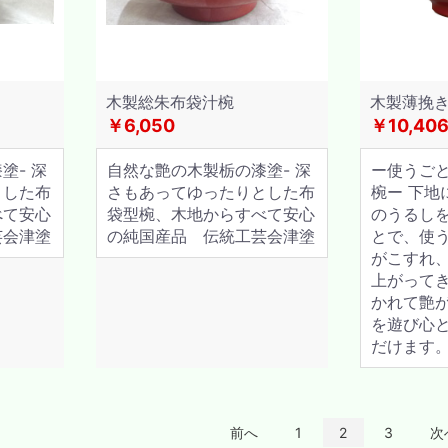
木製総朱布袋汁椀
木製薄挽
￥6,050
￥10,40
塗- 深
自然な艶の木製栃の漆塗- 深
ー使うご
とした布
さもあってゆったりとした布
椀ー 下地
べて安心
袋型椀、木地からすべて安心
のうるし
芸会津塗
の純国産品 伝統工芸会津塗
とで、使
がこすれ
上がって
かれて艶
を遊び心
だけます
前へ
1
2
3
次