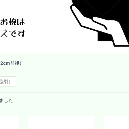
2cm前後）
脂製）
ました