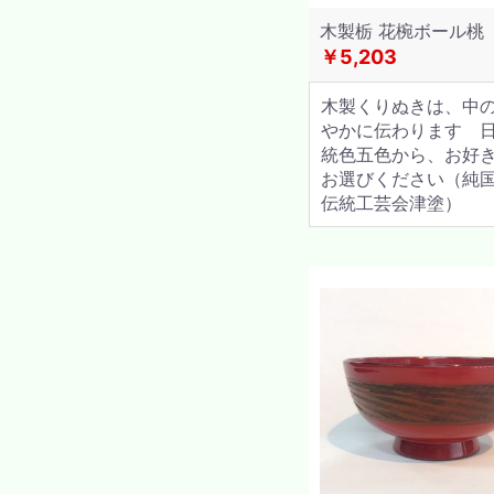
木製栃 花椀ボール桃
￥5,203
木製くりぬきは、中
やかに伝わります 
統色五色から、お好
お選びください（純
伝統工芸会津塗）