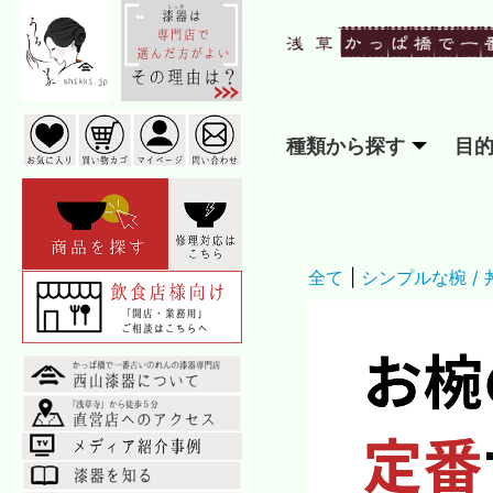
種類から探す
目
全て
|
シンプルな椀 /