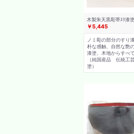
木製朱天黒彫帯ｽﾘ漆
￥5,445
ノミ彫の部分のすり
朴な感触、自然な艶
漆塗、木地からすべ
（純国産品 伝統工
塗）