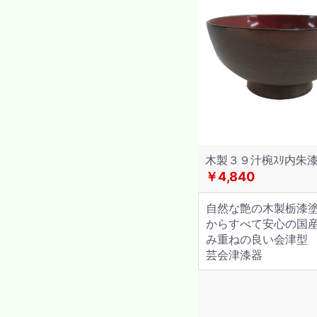
木製３９汁椀ｽﾘ内朱
￥4,840
自然な艶の木製栃漆
からすべて安心の国産
み重ねの良い会津型
芸会津漆器