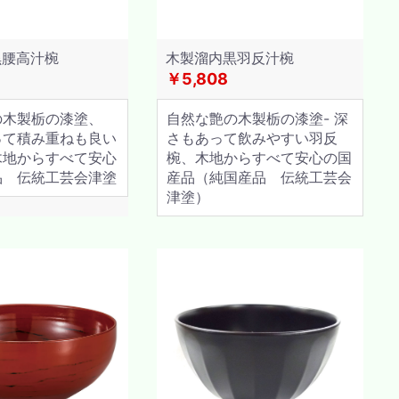
黒腰高汁椀
木製溜内黒羽反汁椀
￥5,808
の木製栃の漆塗、
自然な艶の木製栃の漆塗- 深
って積み重ねも良い
さもあって飲みやすい羽反
木地からすべて安心
椀、木地からすべて安心の国
品 伝統工芸会津塗
産品（純国産品 伝統工芸会
津塗）