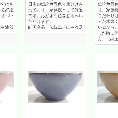
塗分けさ
日本の伝統色五色で塗分けさ
伝統色五
して好適
れており、家族椀として好適
り、家族
お選べい
です。お好きな色をお選べい
こだわり
ただけます。
った木製
山中漆器
純国産品 伝統工芸山中漆器
いるから
った時に
ん。（純国