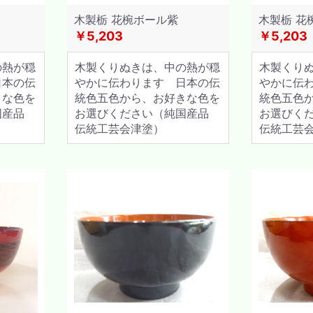
木製栃 花椀ボール紫
木製栃 花
￥5,203
￥5,203
の熱が穏
木製くりぬきは、中の熱が穏
木製くり
日本の伝
やかに伝わります 日本の伝
やかに伝
きな色を
統色五色から、お好きな色を
統色五色
国産品
お選びください（純国産品
お選びく
伝統工芸会津塗）
伝統工芸