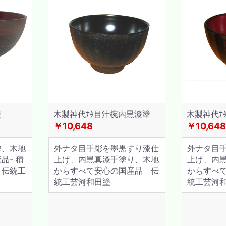
漆
木製神代ﾅﾀ目汁椀内黒漆塗
木製神代ﾅ
￥10,648
￥10,648
塗、木地
外ナタ目手彫を墨黒すり漆仕
外ナタ目
品- 積
上げ、内黒真漆手塗り、木地
上げ、内
 伝統工
からすべて安心の国産品 伝
からすべ
統工芸河和田塗
統工芸河