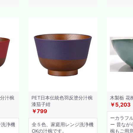
塗分汁椀
PET日本伝統色羽反塗分汁椀
木製栃 花
漆茄子紺
￥5,203
￥799
ーカラフ
ジ洗浄機
全５色、家庭用レンジ洗浄機
ー 昔なが
OKの汁椀です。
椀もご用