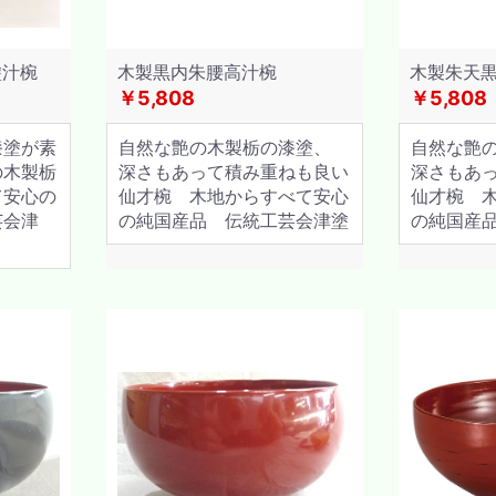
塗汁椀
木製黒内朱腰高汁椀
木製朱天
￥5,808
￥5,808
漆塗が素
自然な艶の木製栃の漆塗、
自然な艶
の木製栃
深さもあって積み重ねも良い
深さもあ
て安心の
仙才椀 木地からすべて安心
仙才椀 
芸会津
の純国産品 伝統工芸会津塗
の純国産