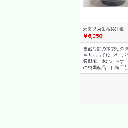
木製黒内朱布袋汁椀
￥6,050
自然な艶の木製栃の漆
さもあってゆったり
袋型椀、木地からす
の純国産品 伝統工