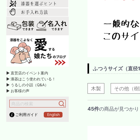
ふつうサイズ（直径1
► 直営店のイベント案内
► 漆器はこう使われている！
► うるしの小話（Q&A）
木製
その他（樹
► お客様の声
45件
の商品が見つかり
ご利用ガイド
English