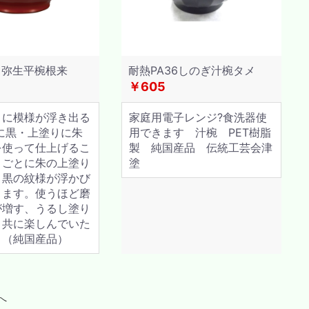
き弥生平椀根来
耐熱PA36しのぎ汁椀タメ
6
￥605
とに模様が浮き出る
家庭用電子レンジ?食洗器使
に黒・上塗りに朱
用できます 汁椀 PET樹脂
を使って仕上げるこ
製 純国産品 伝統工芸会津
うごとに朱の上塗り
塗
、黒の紋様が浮かび
きます。使うほど磨
が増す、うるし塗り
と共に楽しんでいた
。（純国産品）
へ