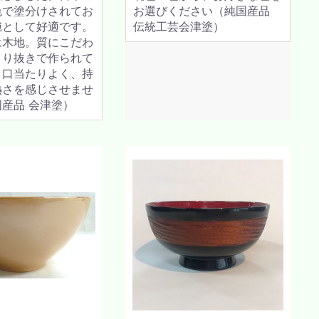
色で塗分けされてお
お選びください（純国産品
椀として好適です。
伝統工芸会津塗）
は木地。質にこだわ
くり抜きで作られて
、口当たりよく、持
熱さを感じさせませ
産品 会津塗）