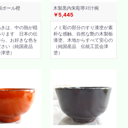
椀ボール橙
木製黒内朱彫帯ｽﾘ汁椀
￥5,445
ぬきは、中の熱が穏
ノミ彫の部分のすり漆塗が素
わります 日本の伝
朴な感触、自然な艶の木製栃
から、お好きな色を
漆塗、木地からすべて安心の
ださい（純国産品
（純国産品 伝統工芸会津
会津塗）
塗）