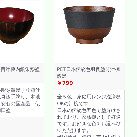
ﾀ目汁椀内銀朱漆塗
PET日本伝統色羽反塗分汁椀
漆黒
￥799
手彫を墨黒すり漆仕
黒真漆手塗り、木地
全５色、家庭用レンジ洗浄機
て安心の国産品 伝
OKの汁椀です。
和田塗
日本の伝統色五色で塗分けさ
れており、家族椀として好適
です。お好きな色をお選べび
いただけます。