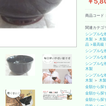
￥5,8
商品コード
関連カテゴ
シンプルな椀
木製
＞
木
品 >最高
シンプルな椀
シンプルな椀
シンプルな椀
木製
シンプルな椀
木製
＞
木
金額から探
金額から探
金額から探
目的・シー