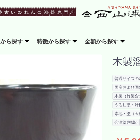
的から探す
特徴から探す
金額から探す
木製
普通サイズの
国産および国
木製（竹製含
うるし塗：汁
素地・塗（天
会津塗(福島)