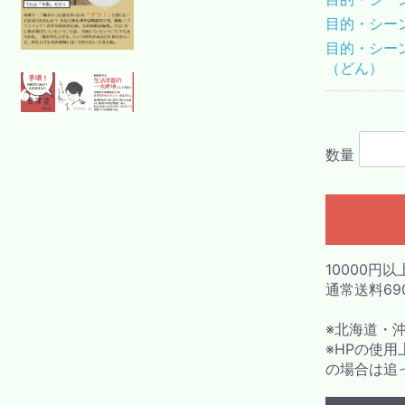
目的・シー
目的・シー
（どん）
数量
10000円
通常送料69
※北海道・
※HPの使
の場合は追