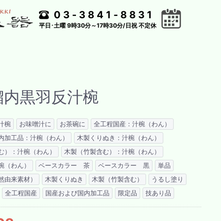
03-3841-8831
平日･土曜 9時30分～17時30分/日祝 不定休
溜内黒羽反汁椀
汁椀
お味噌汁に
お茶碗に
全工程国産：汁椀（わん）
内加工品：汁椀（わん）
木製くりぬき：汁椀（わん）
む）：汁椀（わん）
木製（竹製含む）：汁椀（わん）
椀（わん）
ベースカラー 茶
ベースカラー 黒
単品
然由来素材）
木製くりぬき
木製（竹製含む）
うるし塗り
全工程国産
国産および国内加工品
限定品
技あり品