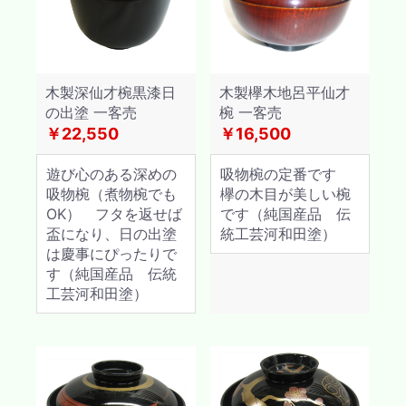
木製深仙才椀黒漆日
木製欅木地呂平仙才
の出塗 一客売
椀 一客売
￥22,550
￥16,500
遊び心のある深めの
吸物椀の定番です
吸物椀（煮物椀でも
欅の木目が美しい椀
OK） フタを返せば
です（純国産品 伝
盃になり、日の出塗
統工芸河和田塗）
は慶事にぴったりで
す（純国産品 伝統
工芸河和田塗）