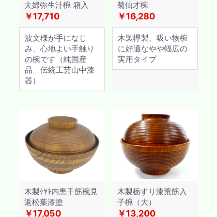
夫婦弥生汁椀 箱入
菊仙才椀
￥17,710
￥16,280
波文様が手になじ
木製欅製、吸い物椀
み、心地よい手触り
に好適なやや幅広の
の椀です（純国産
実用タイプ
品 伝統工芸山中漆
器）
木製ｹﾔｷ内黒千筋椀見
木製栃すり漆荒筋入
返松葉漆塗
子椀（大）
￥17,050
￥13,200