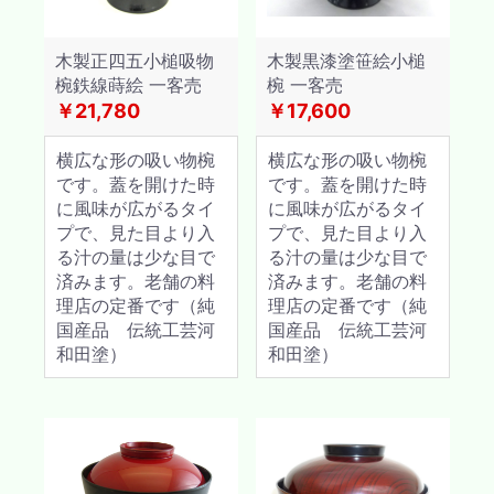
木製正四五小槌吸物
木製黒漆塗笹絵小槌
椀鉄線蒔絵 一客売
椀 一客売
￥21,780
￥17,600
横広な形の吸い物椀
横広な形の吸い物椀
です。蓋を開けた時
です。蓋を開けた時
に風味が広がるタイ
に風味が広がるタイ
プで、見た目より入
プで、見た目より入
る汁の量は少な目で
る汁の量は少な目で
済みます。老舗の料
済みます。老舗の料
理店の定番です（純
理店の定番です（純
国産品 伝統工芸河
国産品 伝統工芸河
和田塗）
和田塗）