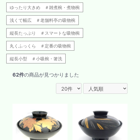
ゆったり大きめ ＃雑煮椀・煮物椀
浅くて幅広 ＃老舗料亭の吸物椀
縦長たっぷり ＃スマートな吸物椀
丸くふっくら ＃定番の吸物椀
縦長小型 ＃小吸椀・箸洗
62件
の商品が見つかりました