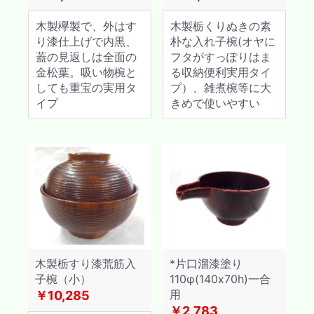
木製欅製で、外はす
木製栃くりぬきの素
り漆仕上げで内黒、
朴な入れ子椀(オヤに
蓋の見返しは全面の
フタがすっぽりはま
金松葉。吸い物椀と
る収納便利実用タイ
しても重宝の実用タ
プ）、雑煮椀等に大
イプ
きめで使いやすい
木製栃すり漆荒筋入
*片口溜漆塗り
子椀（小）
110φ(140x70h)一合
用
￥10,285
￥2,783