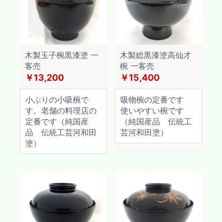
木製玉子椀黒漆塗 一
木製総黒漆塗高仙才
客売
椀 一客売
￥13,200
￥15,400
小ぶりの小吸椀で
吸物椀の定番です
す。老舗の料理店の
使いやすい椀です
定番です（純国産
（純国産品 伝統工
品 伝統工芸河和田
芸河和田塗）
塗）