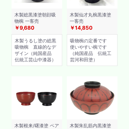
木製総黒漆塗朝顔吸
木製仙才丸椀黒漆塗
物椀 一客売
一客売
￥9,680
￥14,850
木製うるし塗の総黒
吸物椀の定番です
吸物椀 直線的なデ
使いやすい椀です
ザイン（純国産品
（純国産品 伝統工
伝統工芸山中漆器）
芸河和田塗）
木製根来/曙漆塗 ペア
木製朱乱筋内黒漆塗