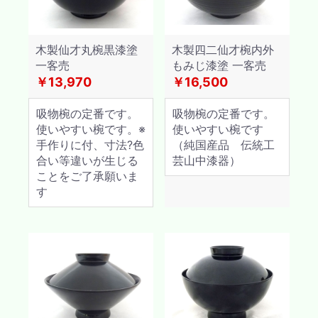
木製仙才丸椀黒漆塗
木製四二仙才椀内外
一客売
もみじ漆塗 一客売
￥13,970
￥16,500
吸物椀の定番です。
吸物椀の定番です。
使いやすい椀です。※
使いやすい椀です
手作りに付、寸法?色
（純国産品 伝統工
合い等違いが生じる
芸山中漆器）
ことをご了承願いま
す