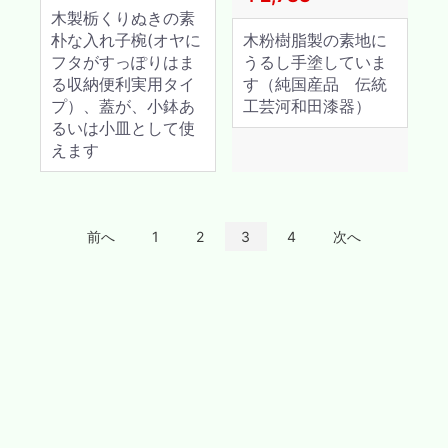
木製栃くりぬきの素
朴な入れ子椀(オヤに
木粉樹脂製の素地に
フタがすっぽりはま
うるし手塗していま
る収納便利実用タイ
す（純国産品 伝統
プ）、蓋が、小鉢あ
工芸河和田漆器）
るいは小皿として使
えます
前へ
1
2
3
4
次へ