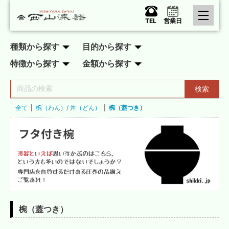
TEL
営業日
種類から探す
目的から探す
特徴から探す
金額から探す
検索
全て
|
椀（わん）/ 丼（どん）
|
椀（蓋つき）
椀（蓋つき）