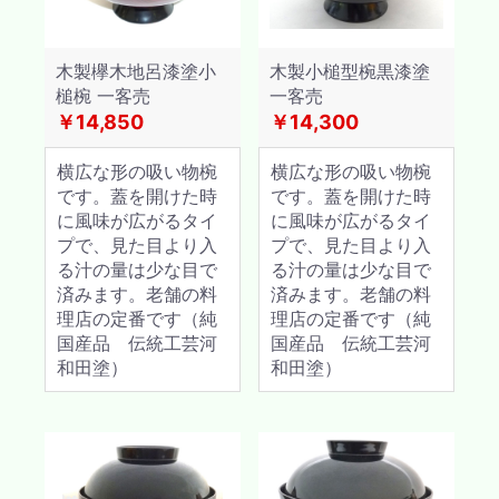
木製欅木地呂漆塗小
木製小槌型椀黒漆塗
槌椀 一客売
一客売
￥14,850
￥14,300
横広な形の吸い物椀
横広な形の吸い物椀
です。蓋を開けた時
です。蓋を開けた時
に風味が広がるタイ
に風味が広がるタイ
プで、見た目より入
プで、見た目より入
る汁の量は少な目で
る汁の量は少な目で
済みます。老舗の料
済みます。老舗の料
理店の定番です（純
理店の定番です（純
国産品 伝統工芸河
国産品 伝統工芸河
和田塗）
和田塗）