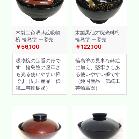
木製二色渦蒔絵吸物
木製黒仙才椀光琳梅
椀 輪島塗 一客売
輪島塗 一客売
￥56,100
￥122,100
吸物椀の定番の形で
輪島塗の見事な蒔絵
す 輪島塗の堅牢さ
に加え、堅牢さもあ
も光る使いやすい椀
る使いやすい椀です
です（純国産品 伝
（純国産品 伝統工
統工芸輪島塗）
芸輪島塗）