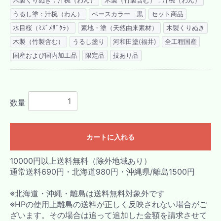
木製くりぬき：汁椀（わん）
木製（竹製含む）：汁椀（わん）
うるし塗：汁椀（わん）
ベースカラー 黒
セット商品
水目桜（ﾐｽﾞﾒｻﾞｸﾗ）
素地・塗（天然由来素材）
木製くりぬき
木製（竹製含む）
うるし塗り
河和田塗(福井)
全工程国産
国産および国内加工品
限定品
技あり品
数量
カートに入れる
10000円以上送料無料（除外地域あり）
通常送料690円・北海道980円・沖縄県/離島1500円
※北海道・沖縄・離島は送料無料対象外です
※HPの使用上離島の送料が正しく反映されない場合がご
ざいます。その場合は追って追加した金額を請求させて