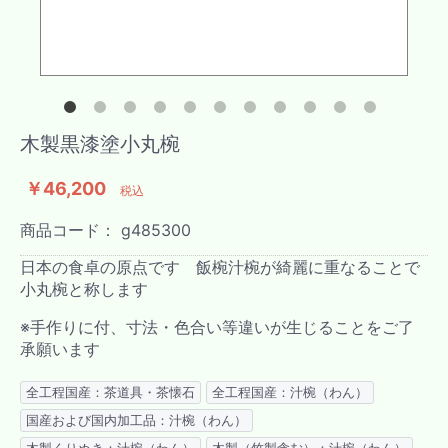
木製黒漆塗小丸椀
￥46,200
税込
商品コード：
g485300
日本の食卓の原点です 飯椀汁椀が綺麗に重なることで
小丸椀と称します
※手作りに付、寸法・色合い等違いが生じることをご了
承願います
全工程国産：茶道具・茶懐石
全工程国産：汁椀（わん）
国産および国内加工品：汁椀（わん）