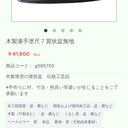
木製漆手塗尺７賞状盆無地
￥41,800
税込
商品コード：
g565700
木製漆塗の賞状盆 伝統工芸品
※手作りに付、寸法・色合い等違いが生じることをご了
承願います
全工程国産：盆・膳など
国産および国内加工品：盆・膳など
木製（竹製含む）：盆・膳など
うるし塗：盆・膳など
ベースカラー 黒
単品
素地・塗（天然由来素材）