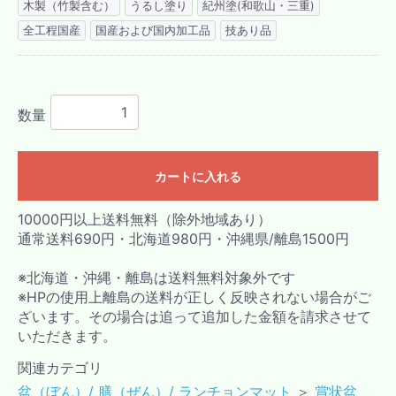
木製（竹製含む）
うるし塗り
紀州塗(和歌山・三重)
全工程国産
国産および国内加工品
技あり品
数量
カートに入れる
10000円以上送料無料（除外地域あり）
通常送料690円・北海道980円・沖縄県/離島1500円
※北海道・沖縄・離島は送料無料対象外です
※HPの使用上離島の送料が正しく反映されない場合がご
ざいます。その場合は追って追加した金額を請求させて
いただきます。
関連カテゴリ
盆（ぼん）/ 膳（ぜん）/ ランチョンマット
＞
賞状盆