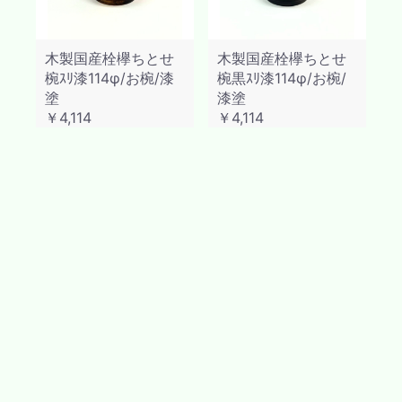
木製国産栓欅ちとせ
木製国産栓欅ちとせ
椀ｽﾘ漆114φ/お椀/漆
椀黒ｽﾘ漆114φ/お椀/
塗
漆塗
￥4,114
￥4,114
Home
ごあいさつ
特定商取引法
プライバシーポリシー
メニュー