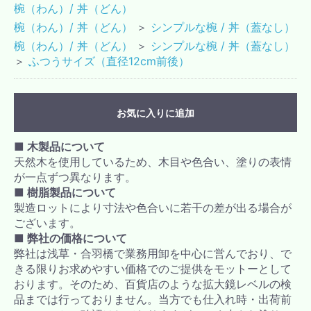
椀（わん）/ 丼（どん）
椀（わん）/ 丼（どん）
＞
シンプルな椀 / 丼（蓋なし）
椀（わん）/ 丼（どん）
＞
シンプルな椀 / 丼（蓋なし）
＞
ふつうサイズ（直径12cm前後）
お気に入りに追加
■ 木製品について
天然木を使用しているため、木目や色合い、塗りの表情
が一点ずつ異なります。
■ 樹脂製品について
製造ロットにより寸法や色合いに若干の差が出る場合が
ございます。
■ 弊社の価格について
弊社は浅草・合羽橋で業務用卸を中心に営んでおり、で
きる限りお求めやすい価格でのご提供をモットーとして
おります。そのため、百貨店のような拡大鏡レベルの検
品までは行っておりません。当方でも仕入れ時・出荷前