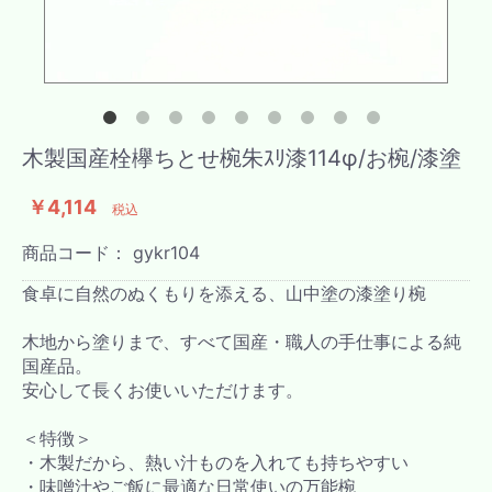
木製国産栓欅ちとせ椀朱ｽﾘ漆114φ/お椀/漆塗
￥4,114
税込
商品コード：
gykr104
食卓に自然のぬくもりを添える、山中塗の漆塗り椀
木地から塗りまで、すべて国産・職人の手仕事による純
国産品。
安心して長くお使いいただけます。
＜特徴＞
・木製だから、熱い汁ものを入れても持ちやすい
・味噌汁やご飯に最適な日常使いの万能椀