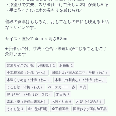
・漆塗りで丈夫、スリ漆仕上げで美しい木目が楽しめる
・手に取るたびに木の温もりを感じられる
普段の食卓はもちろん、おもてなしの席にも映える上品
なデザインです。
サイズ：直径11.4cm × 高さ6.8cm
※手作りに付、寸法・色合い等違いが生じることをご了
承願います
普通サイズの汁椀
お味噌汁に
お茶碗に
全工程国産：汁椀（わん）
国産および国内加工品：汁椀（わん）
木製くりぬき：汁椀（わん）
木製（竹製含む）：汁椀（わん）
うるし塗：汁椀（わん）
ベースカラー 赤
単品
欅（ｹﾔｷ）（※栓（ｾﾝ）含む）
木目あり
素地・塗（天然由来素材）
木製くりぬき
木製（竹製含む）
うるし塗り
山中塗(石川)
全工程国産
国産および国内加工品