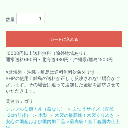
数量
カートに入れる
10000円以上送料無料（除外地域あり）
通常送料690円・北海道980円・沖縄県/離島1500円
※北海道・沖縄・離島は送料無料対象外です
※HPの使用上離島の送料が正しく反映されない場合がご
ざいます。その場合は追って追加した金額を請求させて
いただきます。
関連カテゴリ
シンプルな椀 / 丼（蓋なし）
＞
ふつうサイズ（直径
12cm前後）
＞
木製
＞
木製の最高峰！木製くりぬき
＞
安心の国産および国内加工品 >最高級！全工程国内仕上
げ