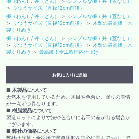
椀（わん）/ 丼（どん）
＞
シンプルな椀 / 丼（蓋なし）
＞
ふつうサイズ（直径12cm前後）
椀（わん）/ 丼（どん）
＞
シンプルな椀 / 丼（蓋なし）
＞
ふつうサイズ（直径12cm前後）
＞
木製の最高峰！木
製くりぬき
椀（わん）/ 丼（どん）
＞
シンプルな椀 / 丼（蓋なし）
＞
ふつうサイズ（直径12cm前後）
＞
木製の最高峰！木
製くりぬき
＞
最高級！全工程国内仕上げ
お気に入りに追加
■ 木製品について
天然木を使用しているため、木目や色合い、塗りの表情
が一点ずつ異なります。
■ 樹脂製品について
製造ロットにより寸法や色合いに若干の差が出る場合が
ございます。
■ 弊社の価格について
弊社は浅草・合羽橋で業務用卸を中心に営んでおり、で