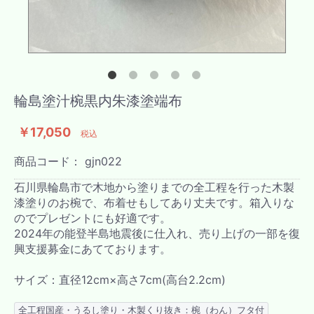
輪島塗汁椀黒内朱漆塗端布
￥17,050
税込
商品コード：
gjn022
石川県輪島市で木地から塗りまでの全工程を行った木製
漆塗りのお椀で、布着せもしてあり丈夫です。箱入りな
のでプレゼントにも好適です。
2024年の能登半島地震後に仕入れ、売り上げの一部を復
興支援募金にあてております。
サイズ：直径12cm×高さ7cm(高台2.2cm)
全工程国産・うるし塗り・木製くり抜き：椀（わん）フタ付