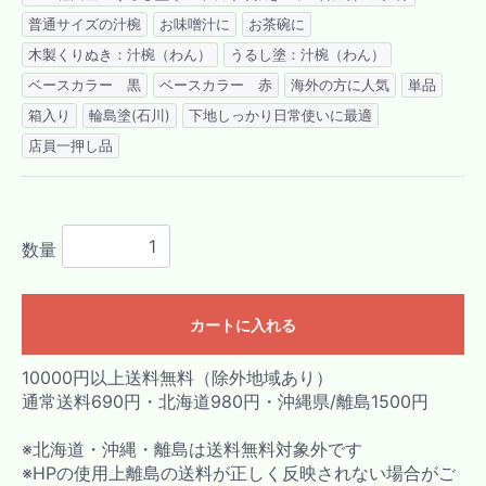
普通サイズの汁椀
お味噌汁に
お茶碗に
木製くりぬき：汁椀（わん）
うるし塗：汁椀（わん）
ベースカラー 黒
ベースカラー 赤
海外の方に人気
単品
箱入り
輪島塗(石川)
下地しっかり日常使いに最適
店員一押し品
数量
カートに入れる
10000円以上送料無料（除外地域あり）
通常送料690円・北海道980円・沖縄県/離島1500円
※北海道・沖縄・離島は送料無料対象外です
※HPの使用上離島の送料が正しく反映されない場合がご